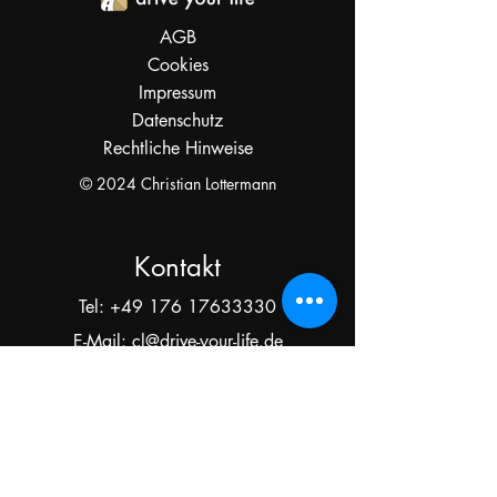
AGB
Cookies
Impressum
Datenschutz
Rechtliche Hinweise
© 2024 Christian Lottermann
Kontakt
Tel:
+49 176 17633330
E-Mail:
cl@drive-your-life.de
drive your life - Mentalcoaching
Christian Lottermann
Limburger Str. 26
65520 Bad Camberg