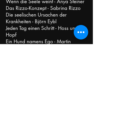
Wenn die Seele weint - Anya Steiner
Das Rizzo-Konzept - Sabrina Rizzo
Die seelischen Ursachen der
Krankheiten - Björn Eybl
Jeden Tag einen Schritt - Hoss und
Hopf
Ein Hund namens Ego - Martin
Limbeck
Mental Shower - Yassin Seiwasser
Soul Master - Maxim Mankevich
Kopf hoch! - Prof. Dr. Volker Busch
Sieger erkennt man am Start - Dieter
Lange
Be Water, my Friend - Shannon Lee
...
(Liste wird vervollständigt - Dezember
2024)